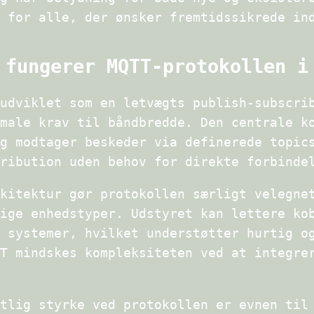
 for alle, der ønsker fremtidssikrede in
 fungerer MQTT-protokollen i
udviklet som en letvægts publish-subscri
male krav til båndbredde. Den centrale k
g modtager beskeder via definerede topic
ribution uden behov for direkte forbinde
kitektur gør protokollen særligt velegne
ige enhedstyper. Udstyret kan lettere ko
 systemer, hvilket understøtter hurtig o
T mindskes kompleksiteten ved at integre
tlig styrke ved protokollen er evnen til