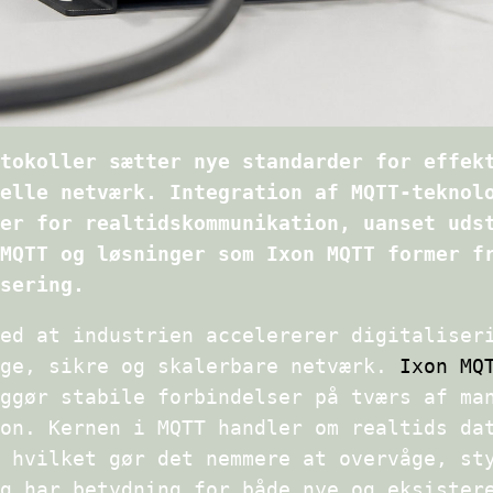
tokoller sætter nye standarder for effek
elle netværk. Integration af MQTT-teknol
er for realtidskommunikation, uanset uds
MQTT og løsninger som Ixon MQTT former f
sering.
ed at industrien accelererer digitaliser
ige, sikre og skalerbare netværk.
Ixon MQ
ggør stabile forbindelser på tværs af ma
on. Kernen i MQTT handler om realtids da
 hvilket gør det nemmere at overvåge, st
g har betydning for både nye og eksister