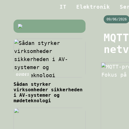
IT
Elektronik
Se
09/06/2026
MQTT
netv
GUIDES
Sådan styrker
virksomheder sikkerheden
i AV-systemer og
mødeteknologi