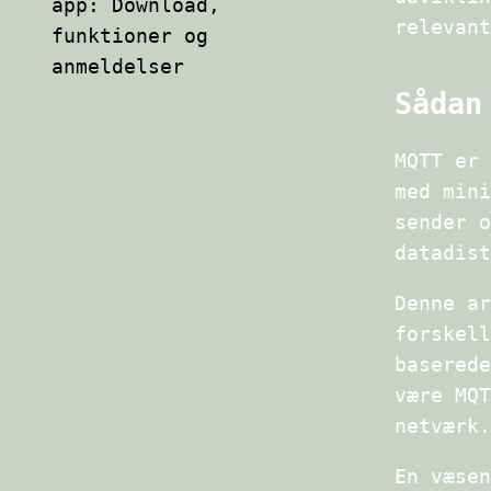
app: Download,
relevant
funktioner og
anmeldelser
Sådan
MQTT er 
med mini
sender o
datadist
Denne ar
forskell
baserede
være MQT
netværk.
En væsen