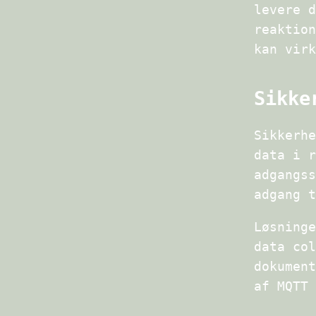
levere d
reaktion
kan virk
Sikke
Sikkerhe
data i r
adgangss
adgang t
Løsninge
data col
dokument
af MQTT 