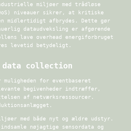
ndustrielle miljøer med trådløse
QoS) niveauer sikrer, at kritiske
en midlertidigt afbrydes. Dette gør
nuerlig dataudveksling er afgørende
ollens lave overhead energiforbruget
res levetid betydeligt.
 data collection
r muligheden for eventbaseret
levante begivenheder indtræffer,
ttelsen af netværksressourcer.
duktionsanlægget.
iljøer med både nyt og ældre udstyr.
 indsamle nøjagtige sensordata og