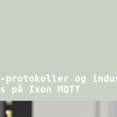
-protokoller og indu
s på Ixon MQTT