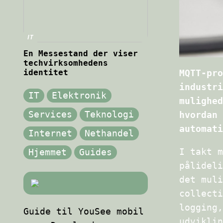
IT
En Messestand der viser
techvirksomhedens
identitet
MQTT-pro
industri
IT
Elektronik
mulighed
Services
Teknologi
hvordan 
automati
Internet
Nethandel
I takt m
Hjemmet
Guides
pålidel
det muli
collecti
logging,
Guide til YouSee mobil
udviklin