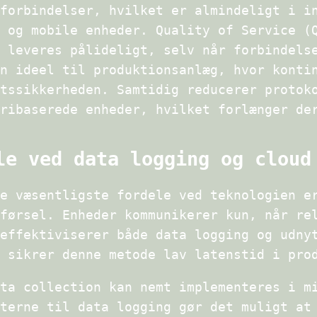
forbindelser, hvilket er almindeligt i i
 og mobile enheder. Quality of Service (
 leveres pålideligt, selv når forbindels
n ideel til produktionsanlæg, hvor konti
tssikkerheden. Samtidig reducerer protok
ribaserede enheder, hvilket forlænger de
le ved data logging og cloud
e væsentligste fordele ved teknologien e
førsel. Enheder kommunikerer kun, når re
effektiviserer både data logging og udny
 sikrer denne metode lav latenstid i pro
ta collection kan nemt implementeres i m
terne til data logging gør det muligt at