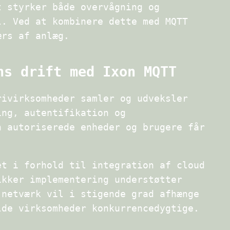
t styrker både overvågning og
l. Ved at kombinere dette med MQTT
ærs af anlæg.
ns drift med Ixon MQTT
rivirksomheder samler og udveksler
ing, autentifikation og
n autoriserede enheder og brugere får
et i forhold til integration af cloud
ikker implementering understøtter
 netværk vil i stigende grad afhænge
lde virksomheder konkurrencedygtige.