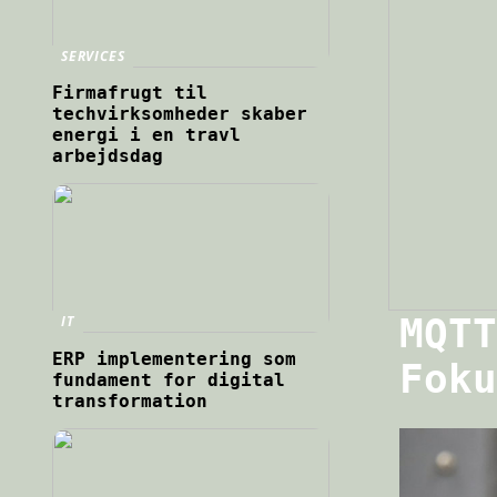
SERVICES
Firmafrugt til
techvirksomheder skaber
energi i en travl
arbejdsdag
MQTT
IT
ERP implementering som
Foku
fundament for digital
transformation