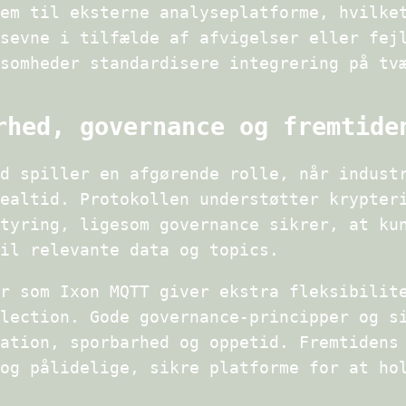
em til eksterne analyseplatforme, hvilke
sevne i tilfælde af afvigelser eller fej
somheder standardisere integrering på tv
rhed, governance og fremtide
d spiller en afgørende rolle, når indust
ealtid. Protokollen understøtter krypter
tyring, ligesom governance sikrer, at ku
il relevante data og topics.
r som Ixon MQTT giver ekstra fleksibilit
lection. Gode governance-principper og s
ation, sporbarhed og oppetid. Fremtidens
og pålidelige, sikre platforme for at ho