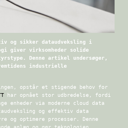
tiv og sikker dataudveksling i
ogi giver virksomheder solide
tyrstype. Denne artikel undersøger,
remtidens industrielle
ingen, opstår et stigende behov for
TT
har opnået stor udbredelse, fordi
nge enheder via moderne cloud data
taudveksling og effektiv data
yre og optimere processer. Denne
ende anlæg og gør teknologien