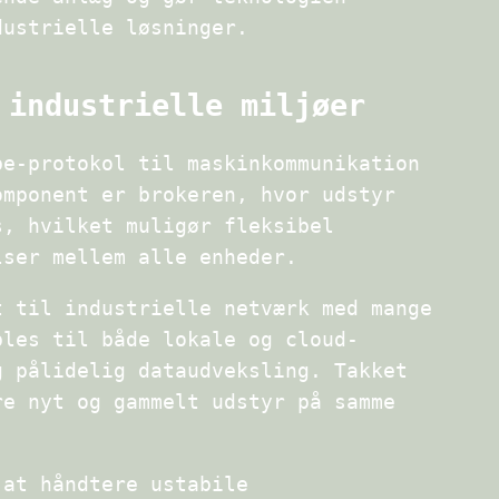
dustrielle løsninger.
 industrielle miljøer
be-protokol til maskinkommunikation
omponent er brokeren, hvor udstyr
s, hvilket muligør fleksibel
lser mellem alle enheder.
t til industrielle netværk med mange
bles til både lokale og cloud-
g pålidelig dataudveksling. Takket
re nyt og gammelt udstyr på samme
 at håndtere ustabile