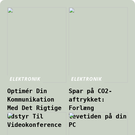
ELEKTRONIK
ELEKTRONIK
Optimér Din
Spar på CO2-
Kommunikation
aftrykket:
Med Det Rigtige
Forlæng
Udstyr Til
levetiden på din
Videokonference
PC