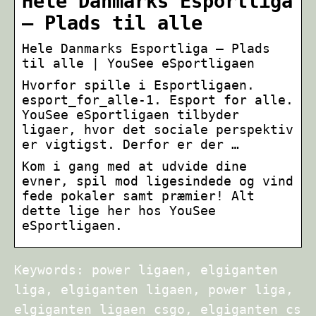
Hele Danmarks Esportliga
– Plads til alle
Hele Danmarks Esportliga – Plads
til alle | YouSee eSportligaen
Hvorfor spille i Esportligaen.
esport_for_alle-1. Esport for alle.
YouSee eSportligaen tilbyder
ligaer, hvor det sociale perspektiv
er vigtigst. Derfor er der …
Kom i gang med at udvide dine
evner, spil mod ligesindede og vind
fede pokaler samt præmier! Alt
dette lige her hos YouSee
eSportligaen.
Keywords: power ligaen, elgiganten
liga, elgiganten ligaen, power liga,
elgiganten ligaen csgo, elgiganten cs