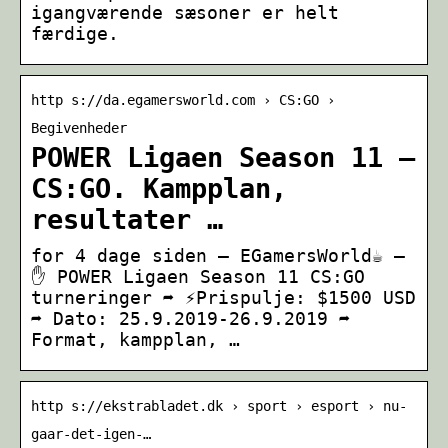
igangværende sæsoner er helt
færdige.
http s://da.egamersworld.com › CS:GO ›
Begivenheder
POWER Ligaen Season 11 –
CS:GO. Kampplan,
resultater …
for 4 dage siden — EGamersWorld☕ –
✋ POWER Ligaen Season 11 CS:GO
turneringer ➦ ⚡Prispulje: $1500 USD
➦ Dato: 25.9.2019-26.9.2019 ➦
Format, kampplan, …
http s://ekstrabladet.dk › sport › esport › nu-
gaar-det-igen-…