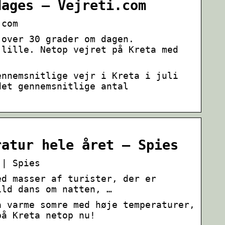
dages – Vejreti.com
.com
 over 30 grader om dagen.
 lille. Netop vejret på Kreta med
ennemsnitlige vejr i Kreta i juli
det gennemsnitlige antal
ratur hele året – Spies
 | Spies
ed masser af turister, der er
ild dans om natten, …
å varme somre med høje temperaturer,
på Kreta netop nu!