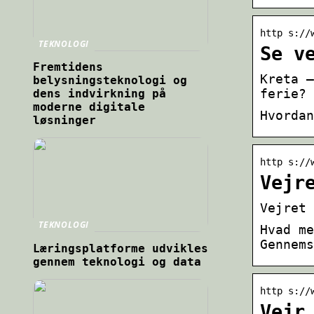
http s://
TEKNOLOGI
Se v
Fremtidens
Kreta –
belysningsteknologi og
ferie? 
dens indvirkning på
moderne digitale
Hvordan
løsninger
http s://
Vejr
Vejret 
TEKNOLOGI
Hvad me
Gennems
Læringsplatforme udvikles
gennem teknologi og data
http s://
Vejr