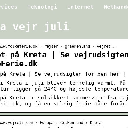
rvices
Teknologi
Internet
Nethand
a vejr juli
www.folkeferie.dk › rejser › graekenland › vejret-…
et på Kreta | Se vejrudsigte
eFerie.dk
på Kreta | Se vejrudsigten for øen her |
i Kreta i juli bliver temmelig varmt. På
tur ligger på 24°C og højeste temperatur
på Kreta er solsikkert sommervejr fra ma
rie.dk, og få en solrig ferie både forår
www.vejreti.com › Europa › Grækenland › Kreta