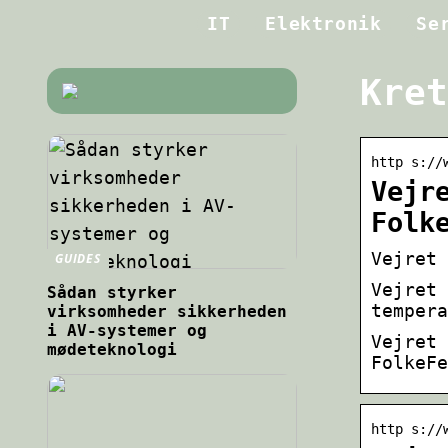
IT
Elektronik
Se
Kret
http s://
Vejr
Folk
Vejret 
GUIDES
Vejret 
Sådan styrker
tempera
virksomheder sikkerheden
i AV-systemer og
Vejret 
mødeteknologi
FolkeFe
http s://