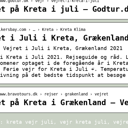
www.godtur.dk › vejr › vejret-i-kreta-i-juli
et på Kreta i juli – Godtur.
ikersbay.com › … › Kreta › Kreta Klima
et i Juli i Kreta, Grækenlan
 Vejret i Juli i Kreta, Grækenland 2021
i Kreta i Juli 2021. Rejseguide og råd. 
omener optaget i de foregående år i Kret
 Ferie vejr for Kreta i Juli ☔. Temperat
ivning på det bedste tidspunkt at besøge
www.bravotours.dk › rejser › grakenland › vejret
et på Kreta i Grækenland – V
: kreta vejr juli, vejr kreta juli, vejr