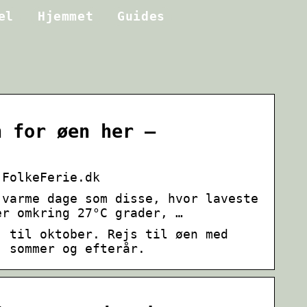
el
Hjemmet
Guides
n for øen her –
 FolkeFerie.dk
 varme dage som disse, hvor laveste
er omkring 27°C grader, …
j til oktober. Rejs til øen med
, sommer og efterår.