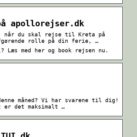
på apollorejser.dk
, når du skal rejse til Kreta på
fgørende rolle på din ferie, …
l? Læs med her og book rejsen nu.
denne måned? Vi har svarene til dig!
t er det maksimalt …
 TUI.dk