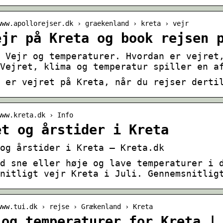
www.apollorejser.dk › graekenland › kreta › vejr
ejr på Kreta og book rejsen 
 Vejr og temperaturer. Hvordan er vejret
Vejret, klima og temperatur spiller en a
 er vejret på Kreta, når du rejser derti
www.kreta.dk › Info
et og årstider i Kreta
og årstider i Kreta – Kreta.dk
d sne eller høje og lave temperaturer i 
nitligt vejr Kreta i Juli. Gennemsnitlig
www.tui.dk › rejse › Grækenland › Kreta
 og temperaturer for Kreta |