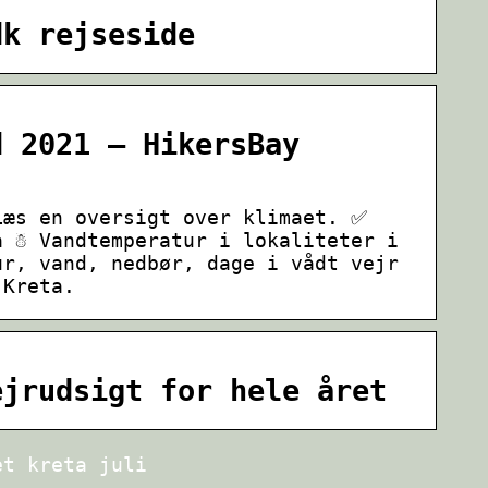
dk rejseside
d 2021 – HikersBay
Læs en oversigt over klimaet. ✅
a ☃ Vandtemperatur i lokaliteter i
ur, vand, nedbør, dage i vådt vejr
 Kreta.
ejrudsigt for hele året
et kreta juli