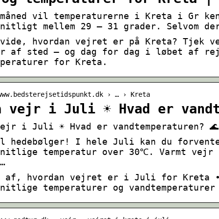
måned vil temperaturerne i Kreta i Gr ke
nitligt mellem 29 – 31 grader. Selvom de
vide, hvordan vejret er på Kreta? Tjek v
r af sted – og dag for dag i løbet af re
peraturer for Kreta.
www.bedsterejsetidspunkt.dk › … › Kreta
a vejr i Juli ☀️ Hvad er vand
ejr i Juli ☀️ Hvad er vandtemperaturen? 🌊
l hedebølger! I hele Juli kan du forvent
snitlige temperatur over 30℃. Varmt vejr 
…
 af, hvordan vejret er i Juli for Kreta 
nitlige temperaturer og vandtemperaturer