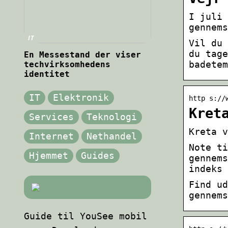
I juli 
gennems
IT
Vil du 
du tage
En Messestand der viser
badetem
techvirksomhedens
identitet
IT
Elektronik
http s://
Kret
Services
Teknologi
Kreta v
Internet
Nethandel
Note ti
Hjemmet
Guides
gennem
indeks 
Find ud
gennems
Guide til YouSee mobil