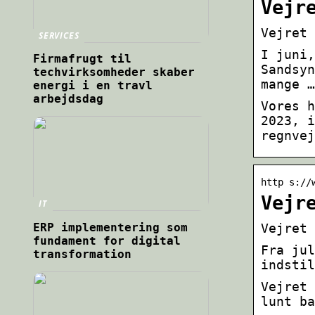
Vejr
Vejret 
SERVICES
I juni,
Firmafrugt til
Sandsyn
techvirksomheder skaber
mange …
energi i en travl
arbejdsdag
Vores h
2023, i
regnvej
http s://
Vejr
IT
ERP implementering som
Vejret 
fundament for digital
Fra jul
transformation
indstil
Vejret 
lunt ba