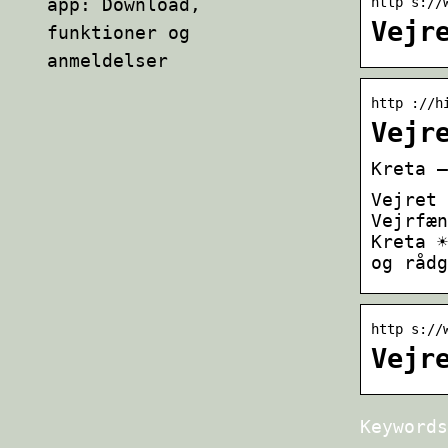
app: Download,
http s://
Vejr
funktioner og
anmeldelser
http ://h
Vejr
Kreta –
Vejret 
Vejrfæn
Kreta ☀
og rådg
http s://
Vejr
Keywords