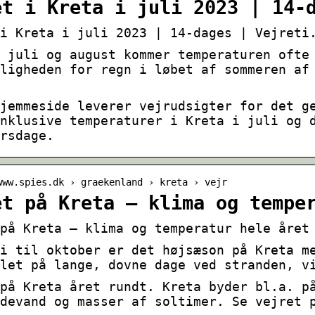
et i Kreta i juli 2023 | 14-
i Kreta i juli 2023 | 14-dages | Vejreti
 juli og august kommer temperaturen ofte
ligheden for regn i løbet af sommeren af
jemmeside leverer vejrudsigter for det g
nklusive temperaturer i Kreta i juli og 
rsdage.
www.spies.dk › graekenland › kreta › vejr
et på Kreta – klima og tempe
på Kreta – klima og temperatur hele året
i til oktober er det højsæson på Kreta m
let på lange, dovne dage ved stranden, v
på Kreta året rundt. Kreta byder bl.a. p
devand og masser af soltimer. Se vejret 