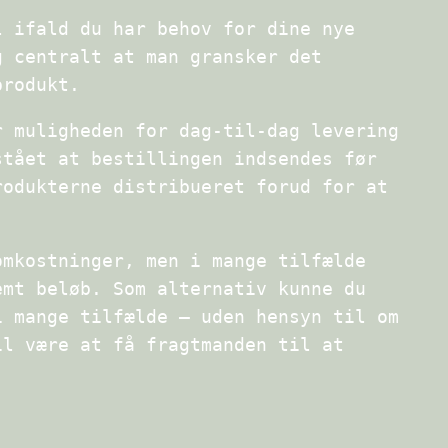
l ifald du har behov for dine nye
g centralt at man gransker det
produkt.
r muligheden for dag-til-dag levering
stået at bestillingen indsendes før
rodukterne distribueret forud for at
omkostninger, men i mange tilfælde
emt beløb. Som alternativ kunne du
i mange tilfælde – uden hensyn til om
il være at få fragtmanden til at