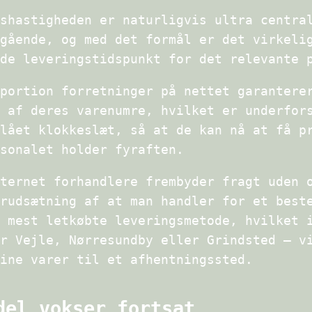
shastigheden er naturligvis ultra centra
gående, og med det formål er det virkeli
de leveringstidspunkt for det relevante 
portion forretninger på nettet garantere
 af deres varenumre, hvilket er underfor
lået klokkeslæt, så at de kan nå at få p
sonalet holder fyraften.
ternet forhandlere frembyder fragt uden 
rudsætning af at man handler for et best
 mest letkøbte leveringsmetode, hvilket 
r Vejle, Nørresundby eller Grindsted – v
ine varer til et afhentningssted.
del vokser fortsat