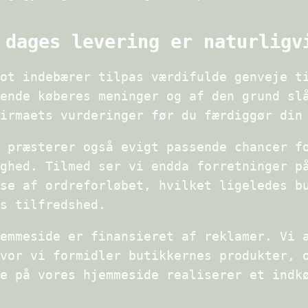
 dages levering er naturligv
ot indebærer tilpas værdifulde genveje t
ende køberes meninger og af den grund sl
irmaets vurderinger før du færdiggør din
 præsterer også evigt passende chancer f
ghed. Tilmed ser vi endda forretninger p
se af ordreforløbet, hvilket ligeledes b
s tilfredshed.
emmeside er finansieret af reklamer. Vi 
vor vi formidler butikkernes produkter, 
e på vores hjemmeside realiserer et indk