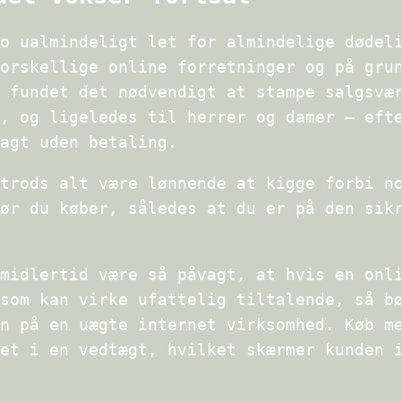
o ualmindeligt let for almindelige dødel
orskellige online forretninger og på gru
 fundet det nødvendigt at stampe salgsvæ
, og ligeledes til herrer og damer – eft
agt uden betaling.
trods alt være lønnende at kigge forbi n
ør du køber, således at du er på den sik
midlertid være så påvagt, at hvis en onl
som kan virke ufattelig tiltalende, så b
n på en uægte internet virksomhed. Køb m
et i en vedtægt, hvilket skærmer kunden 