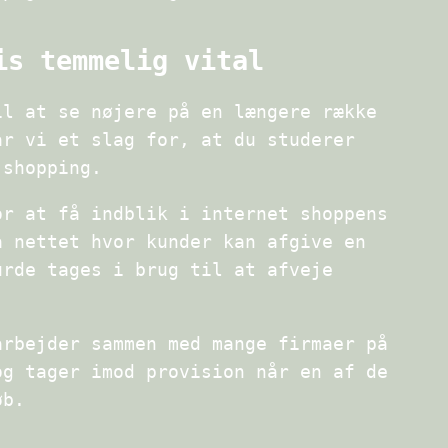
is temmelig vital
il at se nøjere på en længere række
år vi et slag for, at du studerer
 shopping.
or at få indblik i internet shoppens
å nettet hvor kunder kan afgive en
urde tages i brug til at afveje
arbejder sammen med mange firmaer på
og tager imod provision når en af de
øb.