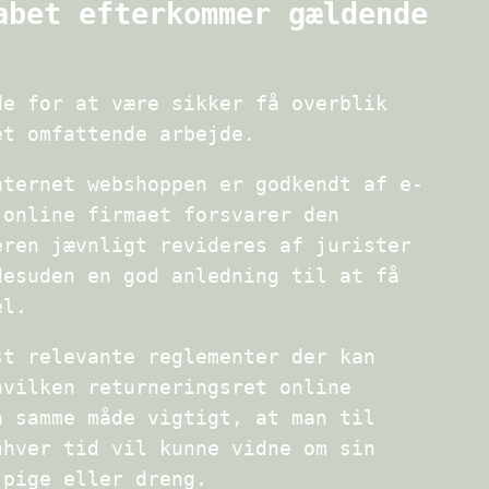
abet efterkommer gældende
de for at være sikker få overblik
et omfattende arbejde.
nternet webshoppen er godkendt af e-
 online firmaet forsvarer den
eren jævnligt revideres af jurister
desuden en god anledning til at få
el.
st relevante reglementer der kan
hvilken returneringsret online
å samme måde vigtigt, at man til
nhver tid vil kunne vidne om sin
 pige eller dreng.