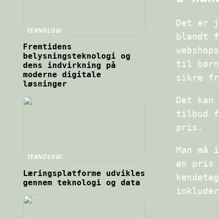
Det er j
TEKNOLOGI
blandt f
Fremtidens
webshops
belysningsteknologi og
til børn
dens indvirkning på
moderne digitale
sikre fr
løsninger
Det kan 
tilbud f
pris.
Man må i
TEKNOLOGI
en pris 
Læringsplatforme udvikles
kendeteg
gennem teknologi og data
inkluder