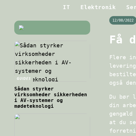
IT
Elektronik
Se
12/08/2022
Få d
Flere in
levering
bestilte
GUIDES
også den
Sådan styrker
virksomheder sikkerheden
Du bør l
i AV-systemer og
din arbe
mødeteknologi
gengæld 
at du se
forretni