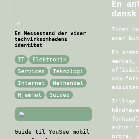
En an
dansk
IT
Inden no
En Messestand der viser
over but
techvirksomhedens
identitet
En anden
IT
Elektronik
mærket, 
officiel
Services
Teknologi
som fors
Internet
Nethandel
assistan
Hjemmet
Guides
Tillige 
håndhæve
forhandl
enhver t
Guide til YouSee mobil
ordre, l