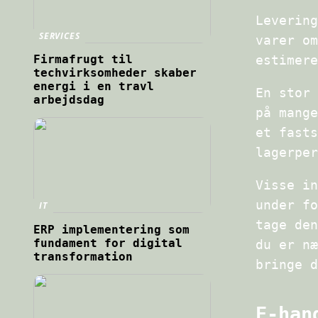
Levering
SERVICES
varer om
Firmafrugt til
estimere
techvirksomheder skaber
energi i en travl
En stor 
arbejdsdag
på mange
et fasts
lagerper
Visse in
under fo
IT
tage den
ERP implementering som
fundament for digital
du er næ
transformation
bringe d
E-han