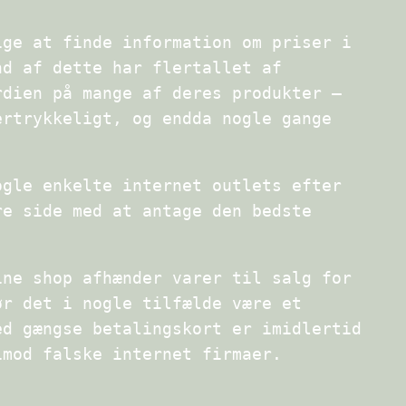
ige at finde information om priser i
nd af dette har flertallet af
rdien på mange af deres produkter –
ertrykkeligt, og endda nogle gange
ogle enkelte internet outlets efter
re side med at antage den bedste
ine shop afhænder varer til salg for
ør det i nogle tilfælde være et
ed gængse betalingskort er imidlertid
imod falske internet firmaer.