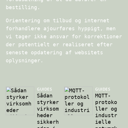
bestilling.
Orientering om tilbud og internet
forhandlere ajourføres hyppigt, men
vi tager ikke ansvar for korrektioner
der potentielt er realiseret efter
seneste opdatering af websitets
oplysninger.
GUIDES
GUIDES
Sådan
MQTT-
styrker
protoko
virksom
ller og
heder
industr
sikkerh
ielle