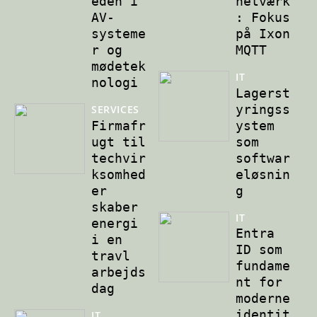
eden i
netværk
AV-
: Fokus
systeme
på Ixon
r og
MQTT
mødetek
IT
nologi
Lagerst
yringss
SERVICES
Firmafr
ystem
ugt til
som
techvir
softwar
ksomhed
eløsnin
er
g
skaber
IT
energi
Entra
i en
ID som
travl
fundame
arbejds
nt for
dag
moderne
identit
IT