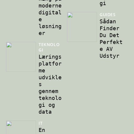
gi
moderne
digital
GUIDES
e
Sådan
løsning
Finder
er
Du Det
Perfekt
TEKNOLO
e AV
GI
Udstyr
Lærings
platfor
me
udvikle
s
gennem
teknolo
gi og
data
IT
En