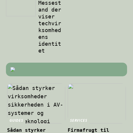
Messest
and der
viser
techvir
ksomhed
ens
identit
et
GUIDES
SERVICES
Sådan styrker
Firmafrugt til