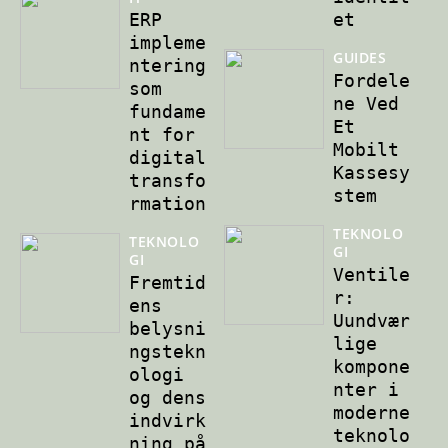
ERP
et
impleme
GUIDES
ntering
Fordele
som
ne Ved
fundame
Et
nt for
Mobilt
digital
Kassesy
transfo
stem
rmation
TEKNOLO
TEKNOLO
GI
GI
Ventile
Fremtid
r:
ens
Uundvær
belysni
lige
ngstekn
kompone
ologi
nter i
og dens
moderne
indvirk
teknolo
ning på