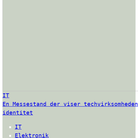
IT
En Messestand der viser techvirksomheden
identitet
IT
Elektronik