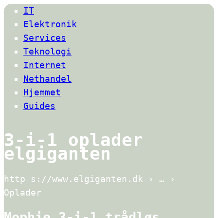
IT
Elektronik
Services
Teknologi
Internet
Nethandel
Hjemmet
Guides
3-i-1 oplader
elgiganten
http s://www.elgiganten.dk › … ›
Oplader
Mophie 3-i-1 trådløs